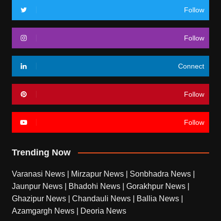
Follow
Follow
Connect
Follow
Follow
Trending Now
Varanasi News
|
Mirzapur News
|
Sonbhadra News
|
Jaunpur News
|
Bhadohi News
|
Gorakhpur News
|
Ghazipur News
|
Chandauli News
|
Ballia News
|
Azamgargh News
|
Deoria News