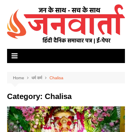
Skip
to
content
Home
धर्म कर्म
Chalisa
Category:
Chalisa