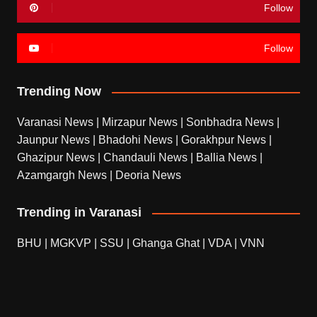
Follow
Follow
Trending Now
Varanasi News
|
Mirzapur News
|
Sonbhadra News
|
Jaunpur News
|
Bhadohi News
|
Gorakhpur News
|
Ghazipur News
|
Chandauli News
|
Ballia News
|
Azamgargh News
|
Deoria News
Trending in Varanasi
BHU
|
MGKVP
|
SSU
|
Ghanga Ghat
|
VDA
|
VNN