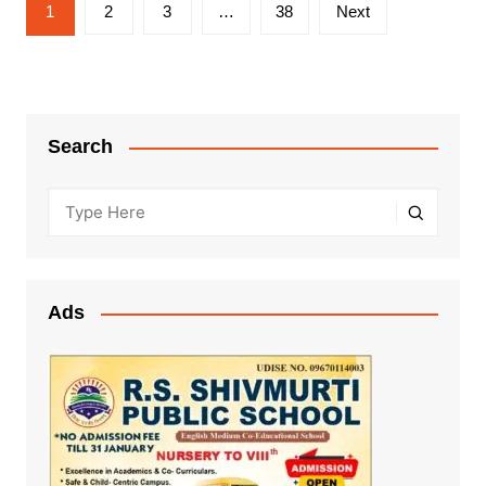
Posts
1
2
3
…
38
Next
pagination
Search
Ads