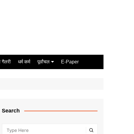
 गैलरी
धर्म कर्म
पूर्वांचल
E-Paper
Varanasi
जौनपुर
गोरखपुर
ग़ाज़ीपुर
Search
मीरजापुर