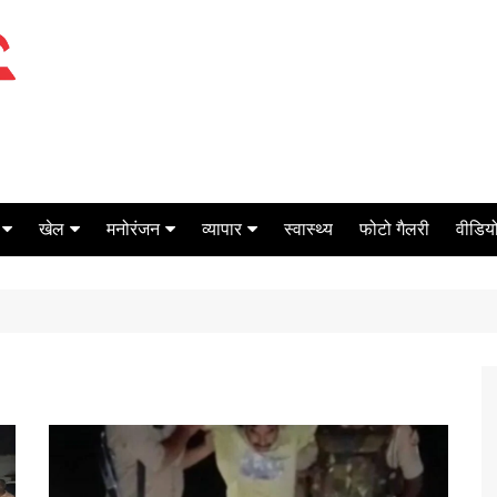
खेल
मनोरंजन
व्यापार
स्वास्थ्य
फोटो गैलरी
वीडियो
क्रिकेट
बॉक्स ऑफिस
शेयर मार्केट
टेनिस
मिर्च मसाला
ऑटो मोबाइल
फूटबाल
बैंकिंग