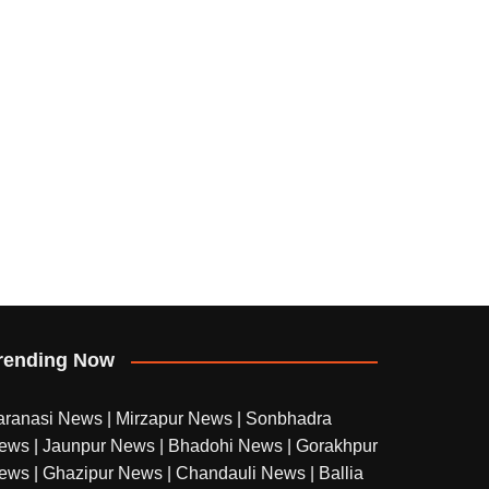
rending Now
aranasi News
|
Mirzapur News
|
Sonbhadra
ews
|
Jaunpur News
|
Bhadohi News
|
Gorakhpur
ews
|
Ghazipur News
|
Chandauli News
|
Ballia