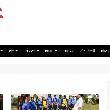
खेल
मनोरंजन
व्यापार
स्वास्थ्य
फोटो गैलरी
वीडियो
क्रिकेट
बॉक्स ऑफिस
शेयर मार्केट
टेनिस
मिर्च मसाला
ऑटो मोबाइल
फूटबाल
बैंकिंग