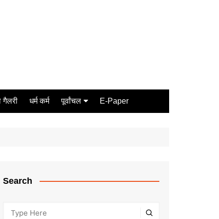
 गैलरी
धर्म कर्म
पूर्वांचल
E-Paper
Varanasi
जौनपुर
गोरखपुर
ग़ाज़ीपुर
Search
मीरजापुर