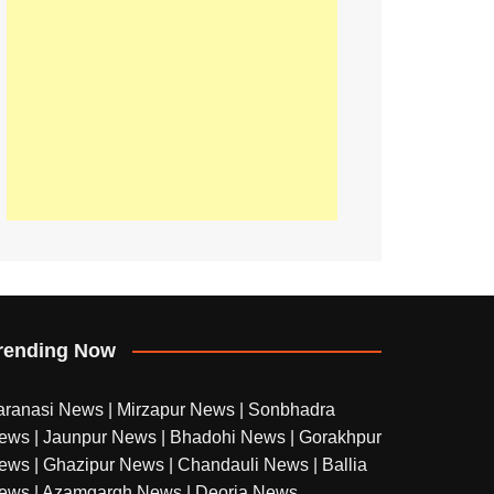
rending Now
aranasi News
|
Mirzapur News
|
Sonbhadra
ews
|
Jaunpur News
|
Bhadohi News
|
Gorakhpur
ews
|
Ghazipur News
|
Chandauli News
|
Ballia
ews
|
Azamgargh News
|
Deoria News