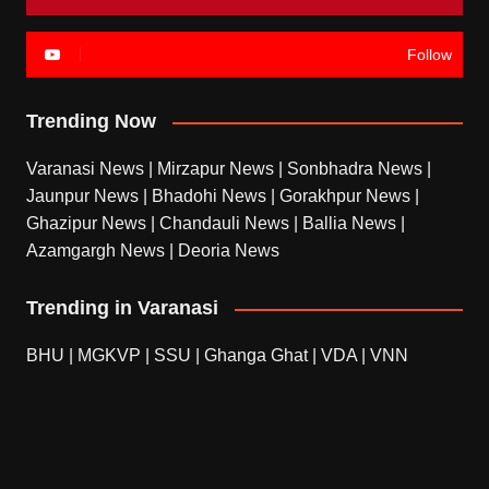
Follow
Trending Now
Varanasi News
|
Mirzapur News
|
Sonbhadra News
|
Jaunpur News
|
Bhadohi News
|
Gorakhpur News
|
Ghazipur News
|
Chandauli News
|
Ballia News
|
Azamgargh News
|
Deoria News
Trending in Varanasi
BHU
|
MGKVP
|
SSU
|
Ghanga Ghat
|
VDA
|
VNN