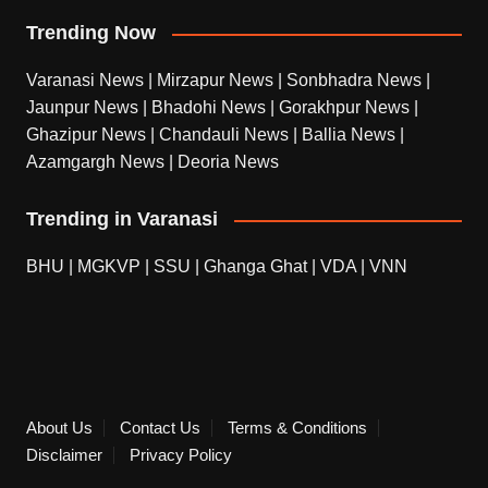
Trending Now
Varanasi News
|
Mirzapur News
|
Sonbhadra News
|
Jaunpur News
|
Bhadohi News
|
Gorakhpur News
|
Ghazipur News
|
Chandauli News
|
Ballia News
|
Azamgargh News
|
Deoria News
Trending in Varanasi
BHU
|
MGKVP
|
SSU
|
Ghanga Ghat
|
VDA
|
VNN
About Us
Contact Us
Terms & Conditions
Disclaimer
Privacy Policy