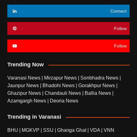
Connect
Follow
Follow
Trending Now
Varanasi News
|
Mirzapur News
|
Sonbhadra News
|
Jaunpur News
|
Bhadohi News
|
Gorakhpur News
|
Ghazipur News
|
Chandauli News
|
Ballia News
|
Azamgargh News
|
Deoria News
Trending in Varanasi
BHU
|
MGKVP
|
SSU
|
Ghanga Ghat
|
VDA
|
VNN