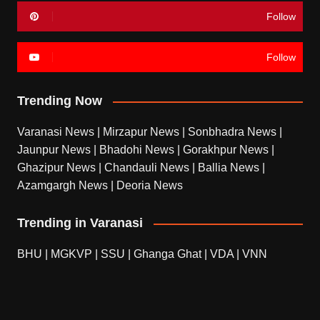
Follow
Follow
Trending Now
Varanasi News
|
Mirzapur News
|
Sonbhadra News
|
Jaunpur News
|
Bhadohi News
|
Gorakhpur News
|
Ghazipur News
|
Chandauli News
|
Ballia News
|
Azamgargh News
|
Deoria News
Trending in Varanasi
BHU
|
MGKVP
|
SSU
|
Ghanga Ghat
|
VDA
|
VNN