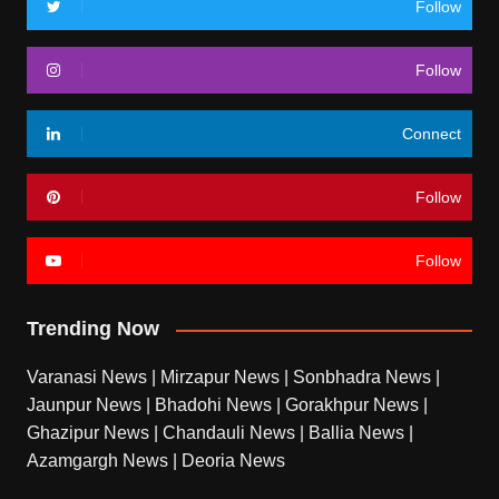
Follow
Follow
Connect
Follow
Follow
Trending Now
Varanasi News
|
Mirzapur News
|
Sonbhadra News
|
Jaunpur News
|
Bhadohi News
|
Gorakhpur News
|
Ghazipur News
|
Chandauli News
|
Ballia News
|
Azamgargh News
|
Deoria News