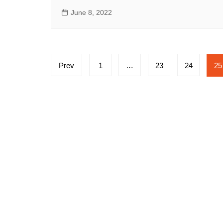
June 8, 2022
Posts
Prev
1
…
23
24
25
pagination