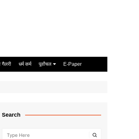
 गैलरी
धर्म कर्म
पूर्वांचल
E-Paper
Varanasi
जौनपुर
गोरखपुर
ग़ाज़ीपुर
Search
मीरजापुर