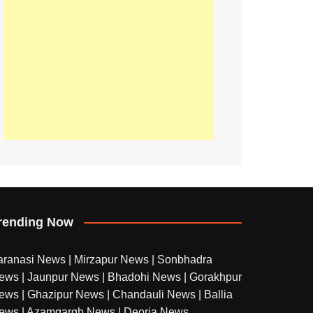
rending Now
aranasi News
|
Mirzapur News
|
Sonbhadra
ews
|
Jaunpur News
|
Bhadohi News
|
Gorakhpur
ews
|
Ghazipur News
|
Chandauli News
|
Ballia
ews
|
Azamgargh News
|
Deoria News