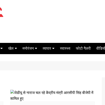
खेल
मनोरंजन
व्यापार
स्वास्थ्य
फोटो गैलरी
वीडियो
क्रिकेट
बॉक्स ऑफिस
शेयर मार्केट
टेनिस
मिर्च मसाला
ऑटो मोबाइल
फूटबाल
बैंकिंग