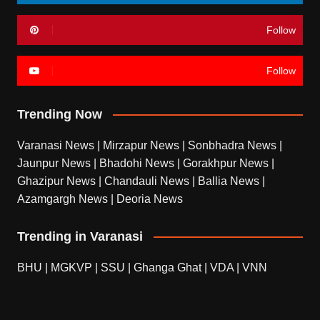
Follow
Follow
Trending Now
Varanasi News
|
Mirzapur News
|
Sonbhadra News
|
Jaunpur News
|
Bhadohi News
|
Gorakhpur News
|
Ghazipur News
|
Chandauli News
|
Ballia News
|
Azamgargh News
|
Deoria News
Trending in Varanasi
BHU
|
MGKVP
|
SSU
|
Ghanga Ghat
|
VDA
|
VNN