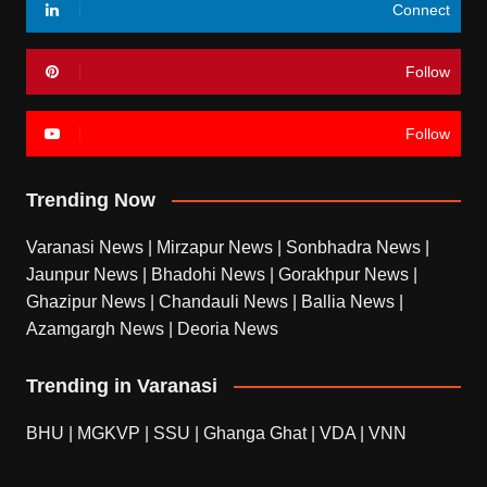
Connect
Follow
Follow
Trending Now
Varanasi News
|
Mirzapur News
|
Sonbhadra News
|
Jaunpur News
|
Bhadohi News
|
Gorakhpur News
|
Ghazipur News
|
Chandauli News
|
Ballia News
|
Azamgargh News
|
Deoria News
Trending in Varanasi
BHU
|
MGKVP
|
SSU
|
Ghanga Ghat
|
VDA
|
VNN