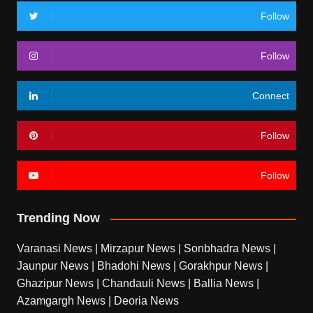
Follow
Follow
Connect
Follow
Follow
Trending Now
Varanasi News
|
Mirzapur News
|
Sonbhadra News
|
Jaunpur News
|
Bhadohi News
|
Gorakhpur News
|
Ghazipur News
|
Chandauli News
|
Ballia News
|
Azamgargh News
|
Deoria News