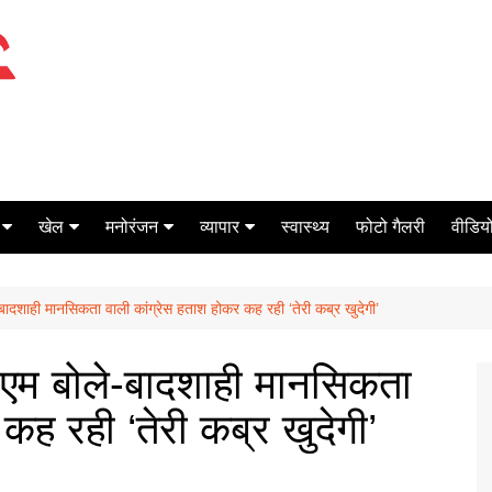
खेल
मनोरंजन
व्यापार
स्वास्थ्य
फोटो गैलरी
वीडियो
क्रिकेट
बॉक्स ऑफिस
शेयर मार्केट
ादशाही मानसिकता वाली कांग्रेस हताश होकर कह रही ‘तेरी कब्र खुदेगी’
टेनिस
मिर्च मसाला
ऑटो मोबाइल
फूटबाल
बैंकिंग
एम बोले-बादशाही मानसिकता
कह रही ‘तेरी कब्र खुदेगी’