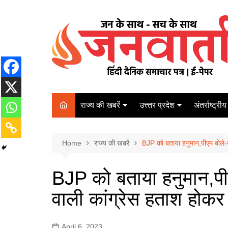
Skip
to
content
राज्य की खबरें
उत्त्तर प्रदेश
अंतर्राष्ट्रीय
बिहार
Varanasi
दरभंगा
पर्यटन
कानपुर
Home
कोलकाता
राज्य की खबरें
BJP को बताया हनुमान,पीएम बोले-ब
पटना
अम्बेडकर नगर
चेन्नई
भागलपुर
BJP को बताया हनुमान,पी
आज़मगढ़
नई दिल्ली
वाली कांग्रेस हताश होकर 
ग़ाज़ीपुर
मुम्बई
बलिया
April 6, 2023