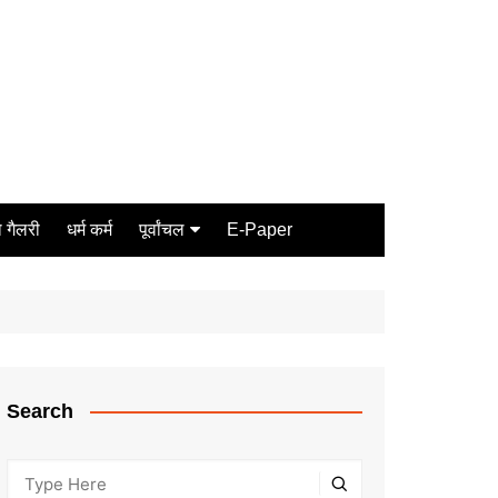
 गैलरी
धर्म कर्म
पूर्वांचल
E-Paper
Varanasi
जौनपुर
गोरखपुर
ग़ाज़ीपुर
Search
मीरजापुर