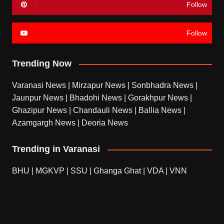
Follow
Follow
Trending Now
Varanasi News
|
Mirzapur News
|
Sonbhadra News
|
Jaunpur News
|
Bhadohi News
|
Gorakhpur News
|
Ghazipur News
|
Chandauli News
|
Ballia News
|
Azamgargh News
|
Deoria News
Trending in Varanasi
BHU
|
MGKVP
|
SSU
|
Ghanga Ghat
|
VDA
|
VNN