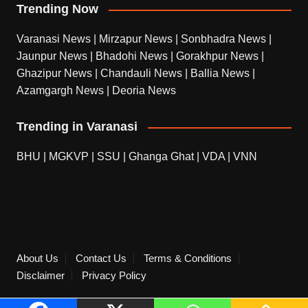
Trending Now
Varanasi News
|
Mirzapur News
|
Sonbhadra News
|
Jaunpur News
|
Bhadohi News
|
Gorakhpur News
|
Ghazipur News
|
Chandauli News
|
Ballia News
|
Azamgargh News
|
Deoria News
Trending in Varanasi
BHU
|
MGKVP
|
SSU
|
Ghanga Ghat
|
VDA
|
VNN
About Us
Contact Us
Terms & Conditions
Disclaimer
Privacy Policy