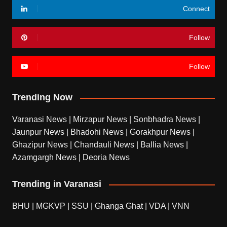
Connect
Follow
Follow
Trending Now
Varanasi News
|
Mirzapur News
|
Sonbhadra News
|
Jaunpur News
|
Bhadohi News
|
Gorakhpur News
|
Ghazipur News
|
Chandauli News
|
Ballia News
|
Azamgargh News
|
Deoria News
Trending in Varanasi
BHU
|
MGKVP
|
SSU
|
Ghanga Ghat
|
VDA
|
VNN