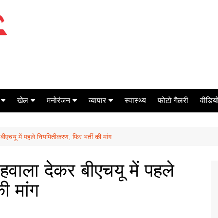
खेल
मनोरंजन
व्यापार
स्वास्थ्य
फोटो गैलरी
वीडियो
क्रिकेट
बॉक्स ऑफिस
शेयर मार्केट
 बीएचयू में पहले नियमितीकरण, फिर भर्ती की मांग
टेनिस
मिर्च मसाला
ऑटो मोबाइल
फूटबाल
बैंकिंग
हवाला देकर बीएचयू में पहले
ी मांग