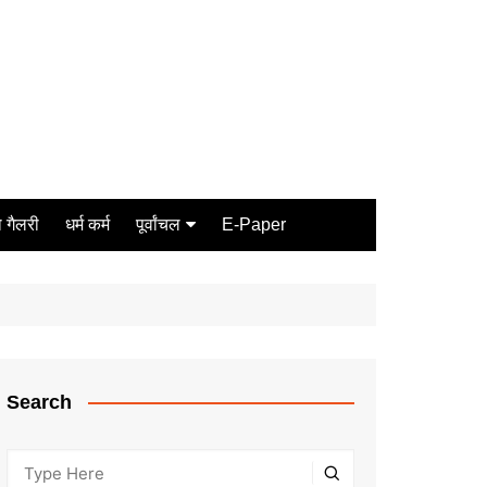
 गैलरी
धर्म कर्म
पूर्वांचल
E-Paper
Varanasi
जौनपुर
गोरखपुर
ग़ाज़ीपुर
Search
मीरजापुर