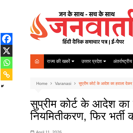
Skip
to
content
राज्य की खबरें
उत्त्तर प्रदेश
अंतर्राष्ट्रीय
बिहार
Varanasi
दरभंगा
पर्यटन
कानपुर
Home
कोलकाता
Varanasi
सुप्रीम कोर्ट के आदेश का हवाला देकर
पटना
अम्बेडकर नगर
चेन्नई
भागलपुर
सुप्रीम कोर्ट के आदेश का 
आज़मगढ़
नई दिल्ली
नियमितीकरण, फिर भर्ती क
ग़ाज़ीपुर
मुम्बई
बलिया
April 11, 2026