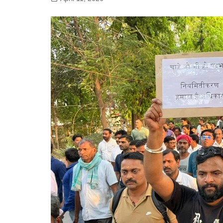
गोरखपुर
लखनऊ
सोनभद्र