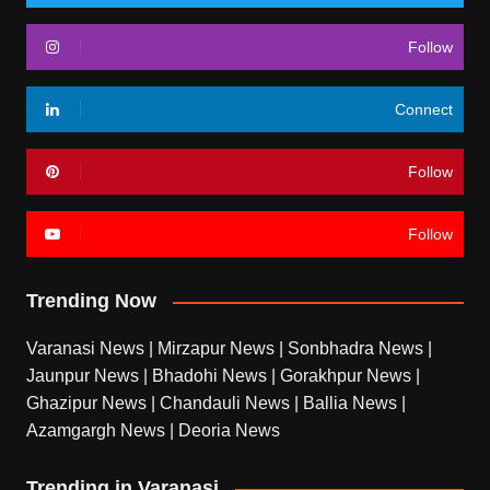
Follow
Connect
Follow
Follow
Trending Now
Varanasi News
|
Mirzapur News
|
Sonbhadra News
|
Jaunpur News
|
Bhadohi News
|
Gorakhpur News
|
Ghazipur News
|
Chandauli News
|
Ballia News
|
Azamgargh News
|
Deoria News
Trending in Varanasi