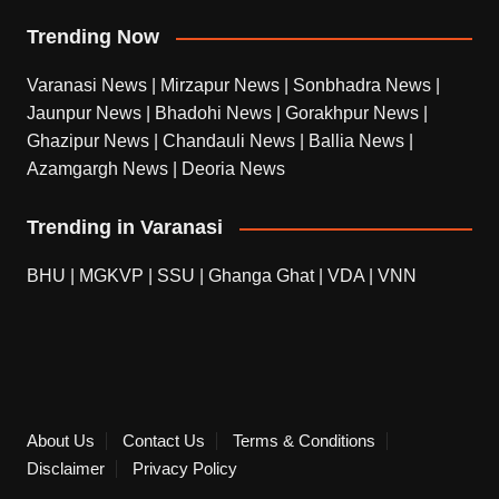
Trending Now
Varanasi News
|
Mirzapur News
|
Sonbhadra News
|
Jaunpur News
|
Bhadohi News
|
Gorakhpur News
|
Ghazipur News
|
Chandauli News
|
Ballia News
|
Azamgargh News
|
Deoria News
Trending in Varanasi
BHU
|
MGKVP
|
SSU
|
Ghanga Ghat
|
VDA
|
VNN
About Us
Contact Us
Terms & Conditions
Disclaimer
Privacy Policy