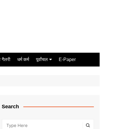
 गैलरी
धर्म कर्म
पूर्वांचल
E-Paper
Varanasi
जौनपुर
गोरखपुर
ग़ाज़ीपुर
Search
मीरजापुर