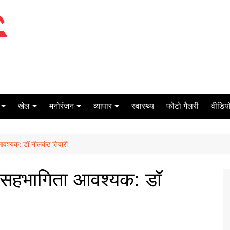
खेल
मनोरंजन
व्यापार
स्वास्थ्य
फोटो गैलरी
वीडियो
क्रिकेट
बॉक्स ऑफिस
शेयर मार्केट
 आवश्यक: डॉ नीलकंठ तिवारी
टेनिस
मिर्च मसाला
ऑटो मोबाइल
फूटबाल
बैंकिंग
न सहभागिता आवश्यक: डॉ