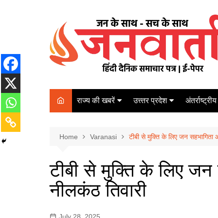
Skip
to
content
राज्य की खबरें
उत्त्तर प्रदेश
अंतर्राष्ट्रीय
बिहार
Varanasi
दरभंगा
पर्यटन
कानपुर
Home
कोलकाता
Varanasi
टीबी से मुक्ति के लिए जन सहभागिता
पटना
अम्बेडकर नगर
चेन्नई
भागलपुर
टीबी से मुक्ति के लिए ज
आज़मगढ़
नई दिल्ली
नीलकंठ तिवारी
ग़ाज़ीपुर
मुम्बई
बलिया
July 28, 2025