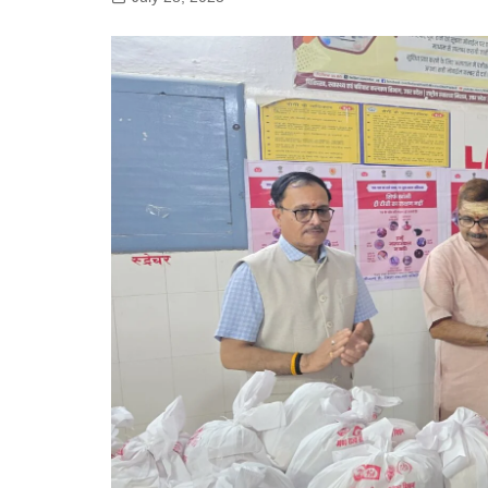
गोरखपुर
लखनऊ
सोनभद्र