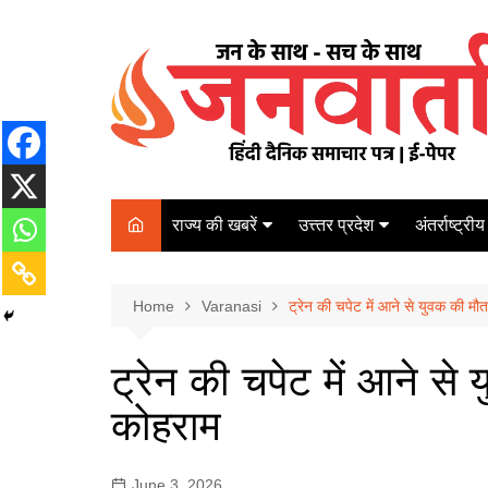
Skip
to
content
राज्य की खबरें
उत्त्तर प्रदेश
अंतर्राष्ट्रीय
बिहार
Varanasi
दरभंगा
पर्यटन
कानपुर
Home
कोलकाता
Varanasi
ट्रेन की चपेट में आने से युवक की मौत
पटना
अम्बेडकर नगर
चेन्नई
भागलपुर
ट्रेन की चपेट में आने से 
आज़मगढ़
नई दिल्ली
कोहराम
ग़ाज़ीपुर
मुम्बई
बलिया
June 3, 2026