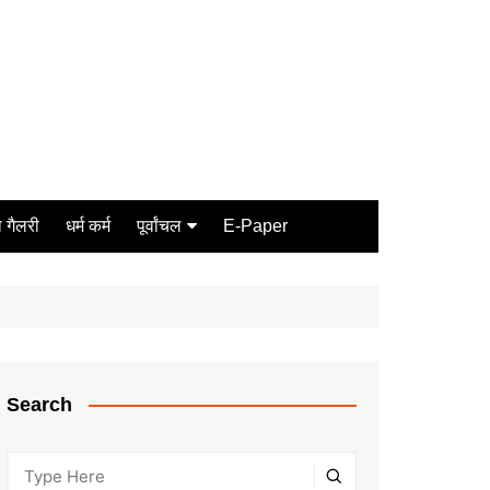
 गैलरी
धर्म कर्म
पूर्वांचल
E-Paper
Varanasi
जौनपुर
गोरखपुर
ग़ाज़ीपुर
Search
मीरजापुर