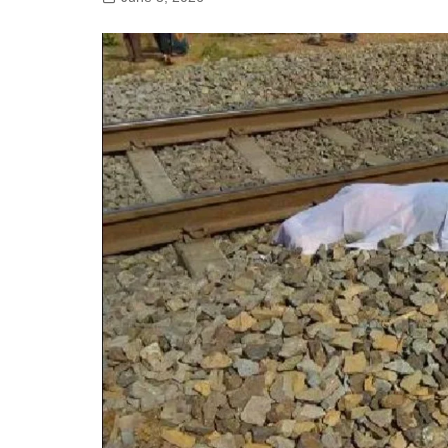
गोरखपुर
लखनऊ
सोनभद्र