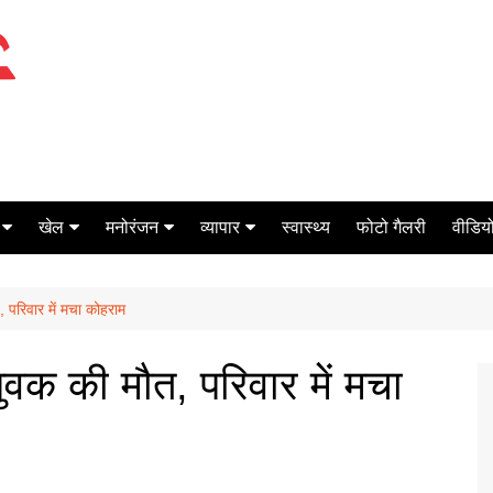
खेल
मनोरंजन
व्यापार
स्वास्थ्य
फोटो गैलरी
वीडियो
क्रिकेट
बॉक्स ऑफिस
शेयर मार्केट
, परिवार में मचा कोहराम
टेनिस
मिर्च मसाला
ऑटो मोबाइल
फूटबाल
बैंकिंग
युवक की मौत, परिवार में मचा