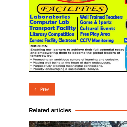
Post
Prev
navigation
Related articles