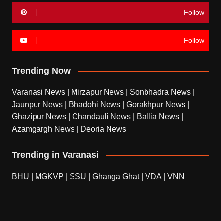
Follow
Follow
Trending Now
Varanasi News
|
Mirzapur News
|
Sonbhadra News
|
Jaunpur News
|
Bhadohi News
|
Gorakhpur News
|
Ghazipur News
|
Chandauli News
|
Ballia News
|
Azamgargh News
|
Deoria News
Trending in Varanasi
BHU
|
MGKVP
|
SSU
|
Ghanga Ghat
|
VDA
|
VNN