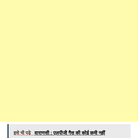
इसे भी पढ़े
वाराणसी : एलपीजी गैस की कोई कमी नहीं