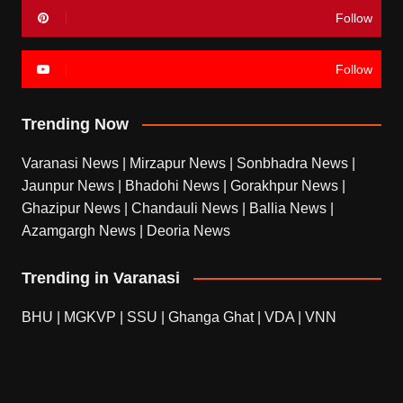
Follow
Follow
Trending Now
Varanasi News
|
Mirzapur News
|
Sonbhadra News
|
Jaunpur News
|
Bhadohi News
|
Gorakhpur News
|
Ghazipur News
|
Chandauli News
|
Ballia News
|
Azamgargh News
|
Deoria News
Trending in Varanasi
BHU
|
MGKVP
|
SSU
|
Ghanga Ghat
|
VDA
|
VNN