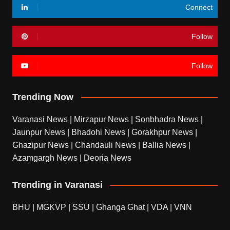
Connect
Follow
Follow
Trending Now
Varanasi News
|
Mirzapur News
|
Sonbhadra News
|
Jaunpur News
|
Bhadohi News
|
Gorakhpur News
|
Ghazipur News
|
Chandauli News
|
Ballia News
|
Azamgargh News
|
Deoria News
Trending in Varanasi
BHU
|
MGKVP
|
SSU
|
Ghanga Ghat
|
VDA
|
VNN