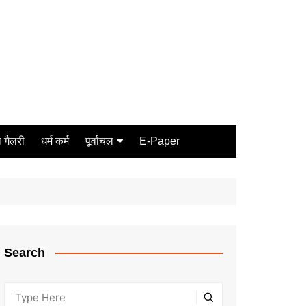
 गैलरी
धर्म कर्म
पूर्वांचल
E-Paper
Varanasi
जौनपुर
गोरखपुर
ग़ाज़ीपुर
Search
मीरजापुर