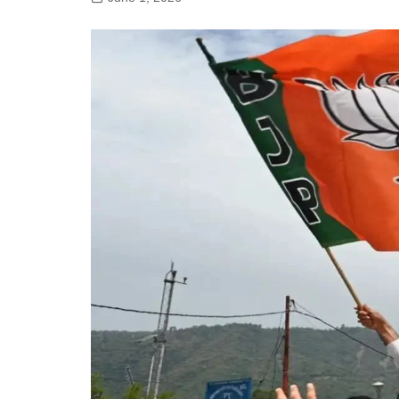
गोरखपुर
लखनऊ
सोनभद्र