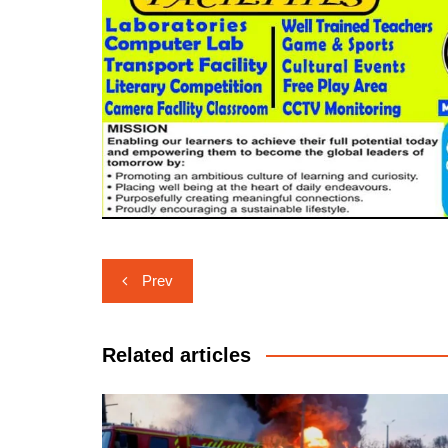
Post
Prev
navigation
Related articles