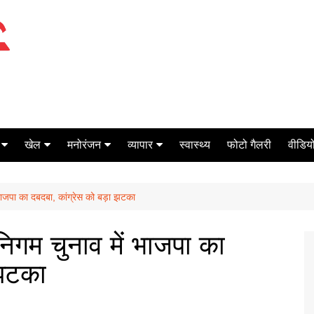
खेल
मनोरंजन
व्यापार
स्वास्थ्य
फोटो गैलरी
वीडियो
क्रिकेट
बॉक्स ऑफिस
शेयर मार्केट
भाजपा का दबदबा, कांग्रेस को बड़ा झटका
टेनिस
मिर्च मसाला
ऑटो मोबाइल
फूटबाल
बैंकिंग
िगम चुनाव में भाजपा का
 झटका