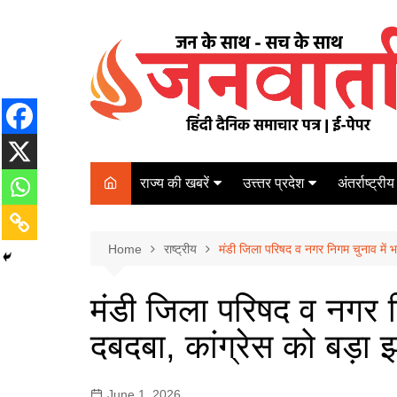
Skip
to
content
राज्य की खबरें
उत्त्तर प्रदेश
अंतर्राष्ट्रीय
बिहार
Varanasi
दरभंगा
पर्यटन
कानपुर
Home
कोलकाता
राष्ट्रीय
मंडी जिला परिषद व नगर निगम चुनाव में 
पटना
अम्बेडकर नगर
चेन्नई
भागलपुर
मंडी जिला परिषद व नगर न
आज़मगढ़
नई दिल्ली
दबदबा, कांग्रेस को बड़ा
ग़ाज़ीपुर
मुम्बई
बलिया
June 1, 2026