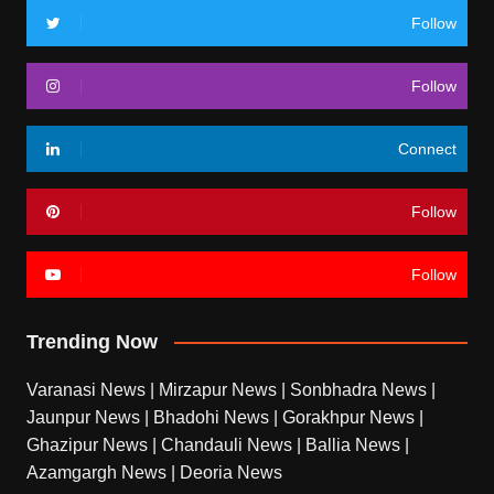
Follow
Follow
Connect
Follow
Follow
Trending Now
Varanasi News
|
Mirzapur News
|
Sonbhadra News
|
Jaunpur News
|
Bhadohi News
|
Gorakhpur News
|
Ghazipur News
|
Chandauli News
|
Ballia News
|
Azamgargh News
|
Deoria News