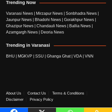
Trending Now
Varanasi News
|
Mirzapur News
|
Sonbhadra News
|
Jaunpur News
|
Bhadohi News
|
Gorakhpur News
|
Ghazipur News
|
Chandauli News
|
Ballia News
|
Azamgargh News
|
Deoria News
Trending in Varanasi
BHU
|
MGKVP
|
SSU
|
Ghanga Ghat
|
VDA
|
VNN
About Us
Contact Us
Terms & Conditions
Disclaimer
Privacy Policy