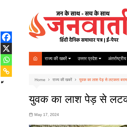
Skip
to
content
राज्य की खबरें
उत्त्तर प्रदेश
अंतर्राष्ट्रीय
बिहार
Varanasi
दरभंगा
पर्यटन
कानपुर
Home
कोलकाता
राज्य की खबरें
युवक का लाश पेड़ से लटकता बरा
पटना
अम्बेडकर नगर
चेन्नई
भागलपुर
युवक का लाश पेड़ से लट
आज़मगढ़
नई दिल्ली
ग़ाज़ीपुर
मुम्बई
May 17, 2024
बलिया