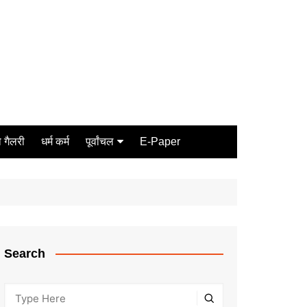
 गैलरी
धर्म कर्म
पूर्वांचल
E-Paper
Varanasi
जौनपुर
गोरखपुर
ग़ाज़ीपुर
Search
मीरजापुर