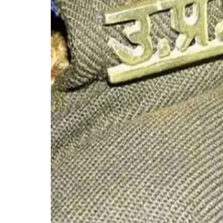
गोरखपुर
लखनऊ
सोनभद्र