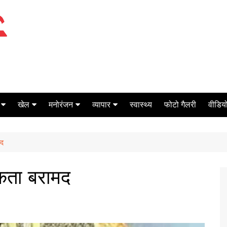
खेल
मनोरंजन
व्यापार
स्वास्थ्य
फोटो गैलरी
वीडियो
क्रिकेट
बॉक्स ऑफिस
शेयर मार्केट
मद
टेनिस
मिर्च मसाला
ऑटो मोबाइल
फूटबाल
बैंकिंग
कता बरामद