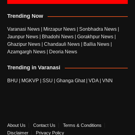
Trending Now
Varanasi News
|
Mirzapur News
|
Sonbhadra News
|
Jaunpur News
|
Bhadohi News
|
Gorakhpur News
|
Ghazipur News
|
Chandauli News
|
Ballia News
|
Azamgargh News
|
Deoria News
Trending in Varanasi
BHU
|
MGKVP
|
SSU
|
Ghanga Ghat
|
VDA
|
VNN
About Us
Contact Us
Terms & Conditions
Disclaimer
Privacy Policy