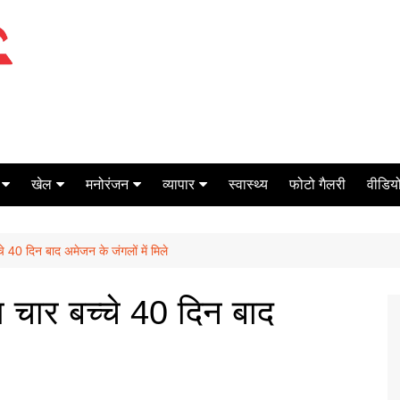
खेल
मनोरंजन
व्यापार
स्वास्थ्य
फोटो गैलरी
वीडियो
क्रिकेट
बॉक्स ऑफिस
शेयर मार्केट
े 40 दिन बाद अमेजन के जंगलों में मिले
टेनिस
मिर्च मसाला
ऑटो मोबाइल
फूटबाल
बैंकिंग
ा चार बच्चे 40 दिन बाद