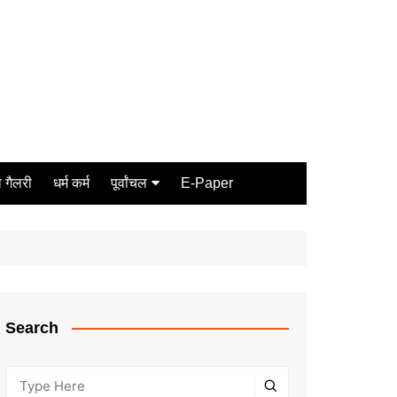
 गैलरी
धर्म कर्म
पूर्वांचल
E-Paper
Varanasi
जौनपुर
गोरखपुर
ग़ाज़ीपुर
Search
मीरजापुर