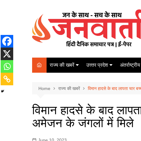
Skip
to
content
राज्य की खबरें
उत्त्तर प्रदेश
अंतर्राष्ट्रीय
बिहार
Varanasi
दरभंगा
पर्यटन
कानपुर
Home
कोलकाता
राज्य की खबरें
विमान हादसे के बाद लापता चार बच्च
पटना
अम्बेडकर नगर
चेन्नई
भागलपुर
विमान हादसे के बाद लापत
आज़मगढ़
नई दिल्ली
अमेजन के जंगलों में मिले
ग़ाज़ीपुर
मुम्बई
बलिया
June 10, 2023