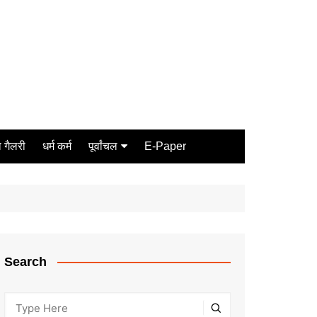
 गैलरी
धर्म कर्म
पूर्वांचल
E-Paper
Varanasi
जौनपुर
गोरखपुर
ग़ाज़ीपुर
Search
मीरजापुर