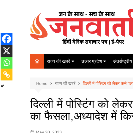
Skip
to
content
राज्य की खबरें
उत्त्तर प्रदेश
अंतर्राष्ट्रीय
बिहार
Varanasi
दरभंगा
पर्यटन
कानपुर
Home
कोलकाता
राज्य की खबरें
दिल्ली में पोस्टिंग को लेकर कैसे 
पटना
अम्बेडकर नगर
चेन्नई
भागलपुर
दिल्ली में पोस्टिंग को लेक
आज़मगढ़
नई दिल्ली
का फैसला,अध्यादेश में 
ग़ाज़ीपुर
मुम्बई
बलिया
May 20, 2023