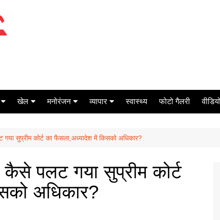
खेल
मनोरंजन
व्यापार
स्वास्थ्य
फोटो गैलरी
वीडियो
क्रिकेट
बॉक्स ऑफिस
शेयर मार्केट
पलट गया सुप्रीम कोर्ट का फैसला,अध्यादेश में किसको अधिकार?
टेनिस
मिर्च मसाला
ऑटो मोबाइल
फूटबाल
बैंकिंग
र कैसे पलट गया सुप्रीम कोर्ट
किसको अधिकार?