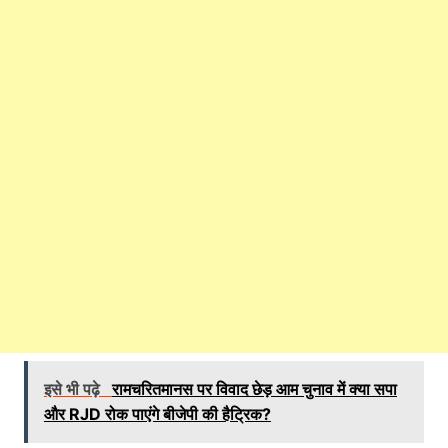
इसे भी पढ़े
रामचरितमानस पर विवाद छेड़ आम चुनाव में क्या सपा
और RJD रोक पाएंगे बीजेपी की हैट्रिक?