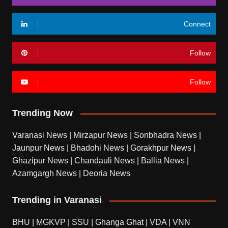
Connect
Follow
Follow
Trending Now
Varanasi News
|
Mirzapur News
|
Sonbhadra News
|
Jaunpur News
|
Bhadohi News
|
Gorakhpur News
|
Ghazipur News
|
Chandauli News
|
Ballia News
|
Azamgargh News
|
Deoria News
Trending in Varanasi
BHU
|
MGKVP
|
SSU
|
Ghanga Ghat
|
VDA
|
VNN