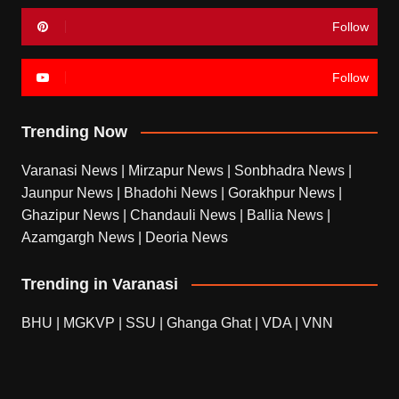
Follow
Follow
Trending Now
Varanasi News
|
Mirzapur News
|
Sonbhadra News
|
Jaunpur News
|
Bhadohi News
|
Gorakhpur News
|
Ghazipur News
|
Chandauli News
|
Ballia News
|
Azamgargh News
|
Deoria News
Trending in Varanasi
BHU
|
MGKVP
|
SSU
|
Ghanga Ghat
|
VDA
|
VNN