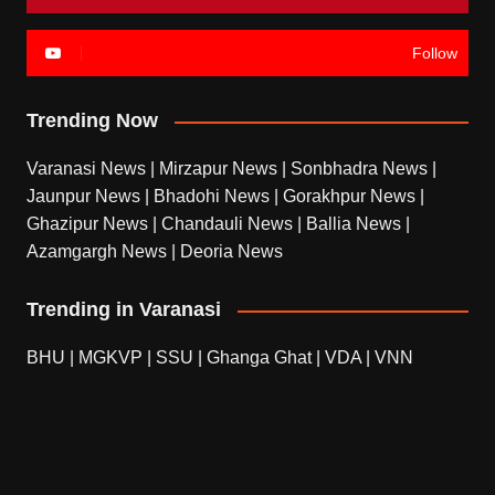
Follow
Trending Now
Varanasi News
|
Mirzapur News
|
Sonbhadra News
|
Jaunpur News
|
Bhadohi News
|
Gorakhpur News
|
Ghazipur News
|
Chandauli News
|
Ballia News
|
Azamgargh News
|
Deoria News
Trending in Varanasi
BHU
|
MGKVP
|
SSU
|
Ghanga Ghat
|
VDA
|
VNN