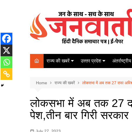
Skip
to
content
राज्य की खबरें
उत्त्तर प्रदेश
अंतर्राष्ट्रीय
बिहार
Varanasi
दरभंगा
पर्यटन
कानपुर
Home
कोलकाता
राज्य की खबरें
लोकसभा में अब तक 27 दफा अविश्व
पटना
अम्बेडकर नगर
चेन्नई
भागलपुर
लोकसभा में अब तक 27 दफ
आज़मगढ़
नई दिल्ली
पेश,तीन बार गिरी सरकार
ग़ाज़ीपुर
मुम्बई
बलिया
July 27, 2023