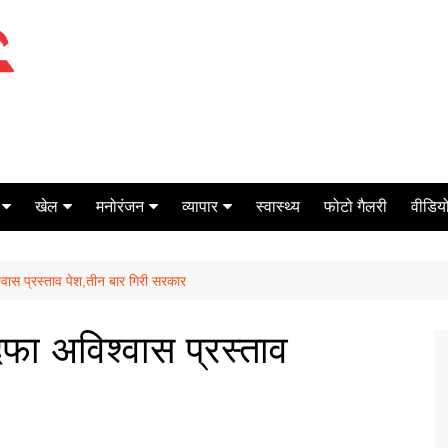
खेल
मनोरंजन
व्यापार
स्वास्थ्य
फोटो गैलरी
वीडियो
क्रिकेट
बॉक्स ऑफिस
शेयर मार्केट
ास प्रस्ताव पेश,तीन बार गिरी सरकार
टेनिस
मिर्च मसाला
ऑटो मोबाइल
फूटबाल
बैंकिंग
ा अविश्वास प्रस्ताव