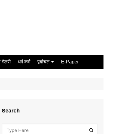
 गैलरी
धर्म कर्म
पूर्वांचल
E-Paper
Varanasi
जौनपुर
गोरखपुर
ग़ाज़ीपुर
Search
मीरजापुर