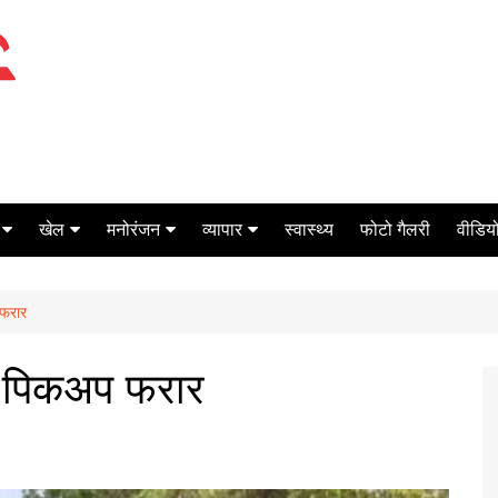
खेल
मनोरंजन
व्यापार
स्वास्थ्य
फोटो गैलरी
वीडियो
क्रिकेट
बॉक्स ऑफिस
शेयर मार्केट
 फरार
टेनिस
मिर्च मसाला
ऑटो मोबाइल
फूटबाल
बैंकिंग
ुए पिकअप फरार