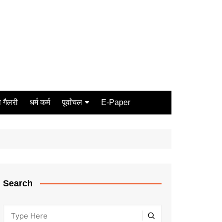
 गैलरी
धर्म कर्म
पूर्वांचल
E-Paper
Varanasi
जौनपुर
गोरखपुर
ग़ाज़ीपुर
Search
मीरजापुर