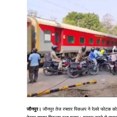
गोरखपुर
लखनऊ
सोनभद्र
जौनपुर।
जौनपुर तेज रफ्तार पिकअप ने रेलवे फोटक को