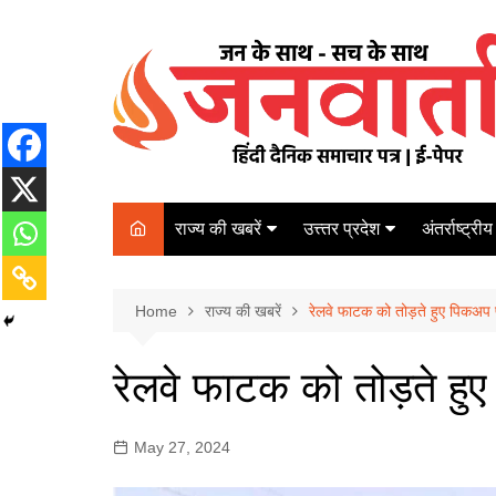
Skip
to
content
राज्य की खबरें
उत्त्तर प्रदेश
अंतर्राष्ट्रीय
बिहार
Varanasi
दरभंगा
पर्यटन
कानपुर
Home
कोलकाता
राज्य की खबरें
रेलवे फाटक को तोड़ते हुए पिकअप
पटना
अम्बेडकर नगर
चेन्नई
भागलपुर
रेलवे फाटक को तोड़ते ह
आज़मगढ़
नई दिल्ली
ग़ाज़ीपुर
मुम्बई
May 27, 2024
बलिया