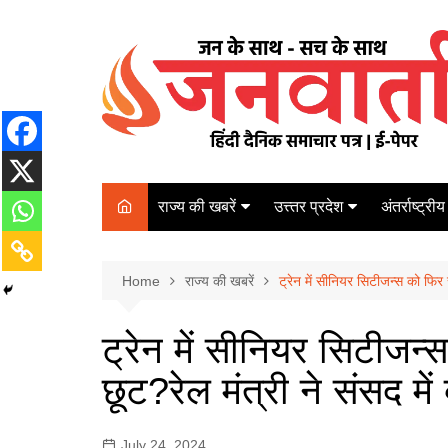
Skip
to
content
राज्य की खबरें
उत्त्तर प्रदेश
अंतर्राष्ट्रीय
बिहार
Varanasi
दरभंगा
पर्यटन
कानपुर
Home
कोलकाता
राज्य की खबरें
ट्रेन में सीनियर सिटीजन्स को फिर से
पटना
अम्बेडकर नगर
चेन्नई
भागलपुर
ट्रेन में सीनियर सिटीजन्स
आज़मगढ़
नई दिल्ली
छूट?रेल मंत्री ने संसद में
ग़ाज़ीपुर
मुम्बई
बलिया
July 24, 2024