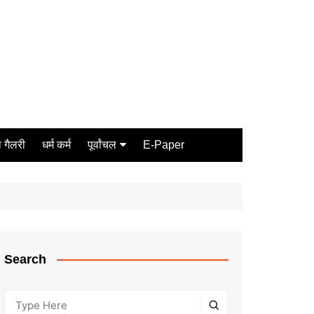
 गैलरी
धर्म कर्म
पूर्वांचल
E-Paper
Varanasi
जौनपुर
गोरखपुर
ग़ाज़ीपुर
Search
मीरजापुर