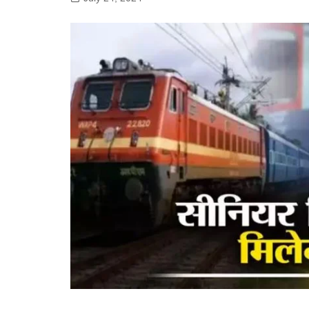
गोरखपुर
लखनऊ
सोनभद्र