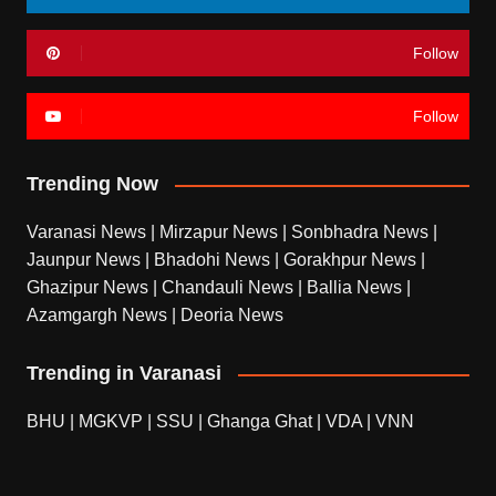
Follow
Follow
Trending Now
Varanasi News
|
Mirzapur News
|
Sonbhadra News
|
Jaunpur News
|
Bhadohi News
|
Gorakhpur News
|
Ghazipur News
|
Chandauli News
|
Ballia News
|
Azamgargh News
|
Deoria News
Trending in Varanasi
BHU
|
MGKVP
|
SSU
|
Ghanga Ghat
|
VDA
|
VNN