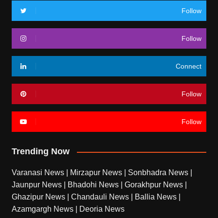
Follow
Follow
Connect
Follow
Follow
Trending Now
Varanasi News
|
Mirzapur News
|
Sonbhadra News
|
Jaunpur News
|
Bhadohi News
|
Gorakhpur News
|
Ghazipur News
|
Chandauli News
|
Ballia News
|
Azamgargh News
|
Deoria News