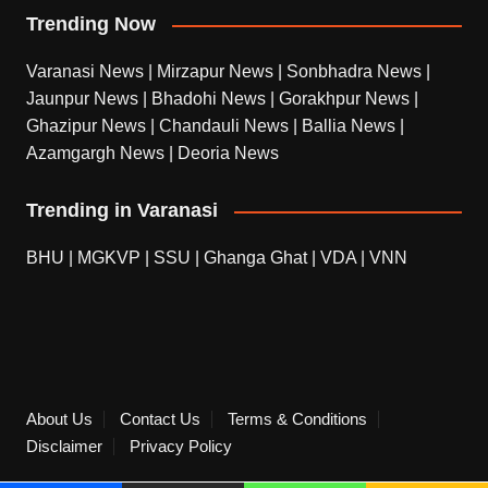
Trending Now
Varanasi News
|
Mirzapur News
|
Sonbhadra News
|
Jaunpur News
|
Bhadohi News
|
Gorakhpur News
|
Ghazipur News
|
Chandauli News
|
Ballia News
|
Azamgargh News
|
Deoria News
Trending in Varanasi
BHU
|
MGKVP
|
SSU
|
Ghanga Ghat
|
VDA
|
VNN
About Us
Contact Us
Terms & Conditions
Disclaimer
Privacy Policy