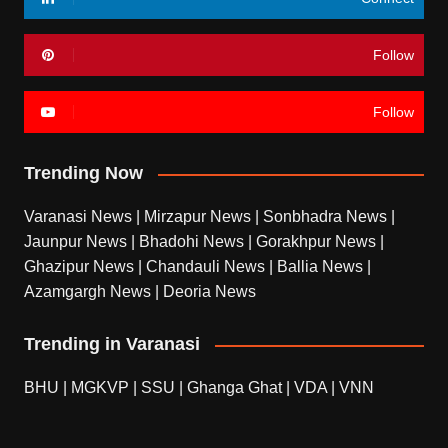
Follow
Follow
Trending Now
Varanasi News
|
Mirzapur News
|
Sonbhadra News
|
Jaunpur News
|
Bhadohi News
|
Gorakhpur News
|
Ghazipur News
|
Chandauli News
|
Ballia News
|
Azamgargh News
|
Deoria News
Trending in Varanasi
BHU
|
MGKVP
|
SSU
|
Ghanga Ghat
|
VDA
|
VNN