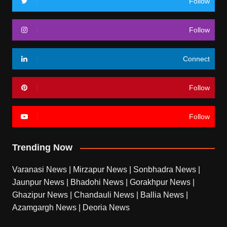
Follow
Follow
Connect
Follow
Follow
Trending Now
Varanasi News
|
Mirzapur News
|
Sonbhadra News
|
Jaunpur News
|
Bhadohi News
|
Gorakhpur News
|
Ghazipur News
|
Chandauli News
|
Ballia News
|
Azamgargh News
|
Deoria News