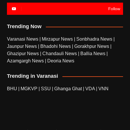
Follow
Trending Now
Varanasi News
|
Mirzapur News
|
Sonbhadra News
|
Jaunpur News
|
Bhadohi News
|
Gorakhpur News
|
Ghazipur News
|
Chandauli News
|
Ballia News
|
Azamgargh News
|
Deoria News
Trending in Varanasi
BHU
|
MGKVP
|
SSU
|
Ghanga Ghat
|
VDA
|
VNN