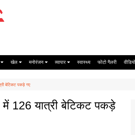
खेल
मनोरंजन
व्यापार
स्वास्थ्य
फोटो गैलरी
वीडियो
क्रिकेट
बॉक्स ऑफिस
शेयर मार्केट
त्री बेटिकट पकड़े गए
टेनिस
मिर्च मसाला
ऑटो मोबाइल
फूटबाल
बैंकिंग
 में 126 यात्री बेटिकट पकड़े