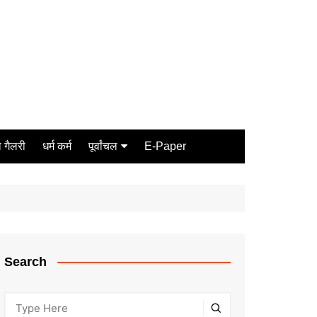
 गैलरी
धर्म कर्म
पूर्वांचल
E-Paper
Varanasi
जौनपुर
गोरखपुर
ग़ाज़ीपुर
Search
मीरजापुर