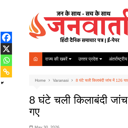
Skip
to
content
राज्य की खबरें
उत्त्तर प्रदेश
अंतर्राष्ट्रीय
बिहार
Varanasi
दरभंगा
पर्यटन
कानपुर
Home
कोलकाता
Varanasi
8 घंटे चली किलाबंदी जांच में 126 या
पटना
अम्बेडकर नगर
चेन्नई
भागलपुर
8 घंटे चली किलाबंदी जांच
आज़मगढ़
नई दिल्ली
गए
ग़ाज़ीपुर
मुम्बई
बलिया
May 30, 2026