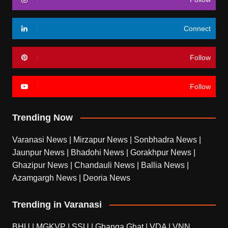
Connect
Follow
Follow
Trending Now
Varanasi News
|
Mirzapur News
|
Sonbhadra News
|
Jaunpur News
|
Bhadohi News
|
Gorakhpur News
|
Ghazipur News
|
Chandauli News
|
Ballia News
|
Azamgargh News
|
Deoria News
Trending in Varanasi
BHU
|
MGKVP
|
SSU
|
Ghanga Ghat
|
VDA
|
VNN