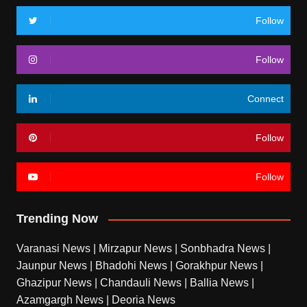
Follow
Follow
Connect
Follow
Follow
Trending Now
Varanasi News
|
Mirzapur News
|
Sonbhadra News
|
Jaunpur News
|
Bhadohi News
|
Gorakhpur News
|
Ghazipur News
|
Chandauli News
|
Ballia News
|
Azamgargh News
|
Deoria News