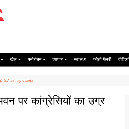
खेल
मनोरंजन
व्यापार
स्वास्थ्य
फोटो गैलरी
वीडियो
क्रिकेट
बॉक्स ऑफिस
शेयर मार्केट
रेसियों का उग्र प्रदर्शन
टेनिस
मिर्च मसाला
ऑटो मोबाइल
फूटबाल
बैंकिंग
भवन पर कांग्रेसियों का उग्र