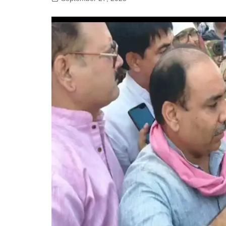
गोरखपुर
लखनऊ
सोनभद्र