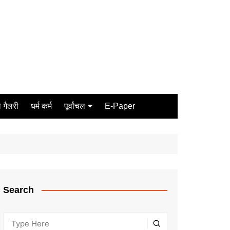
 गैलरी
धर्म कर्म
पूर्वांचल
E-Paper
Varanasi
जौनपुर
गोरखपुर
ग़ाज़ीपुर
Search
मीरजापुर