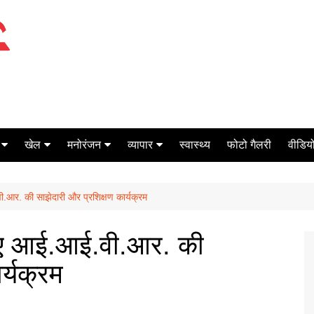
खेल
मनोरंजन
व्यापार
स्वास्थ्य
फोटो गैलरी
वीडियो
क्रिकेट
बॉक्स ऑफिस
शेयर मार्केट
र. की साझेदारी और प्रशिक्षण कार्यक्रम
टेनिस
मिर्च मसाला
ऑटो मोबाइल
फूटबाल
बैंकिंग
ए आई.आई.वी.आर. की
र्यक्रम