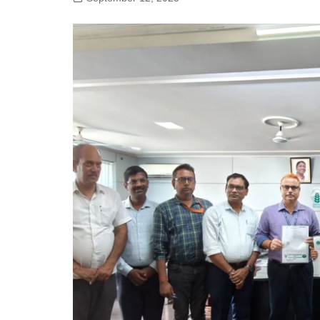
गोरखपुर
लखनऊ
सोनभद्र