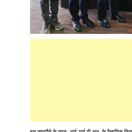
इस समझौते के तहत, आई.आई.वी.आर. के वैज्ञानिक किस