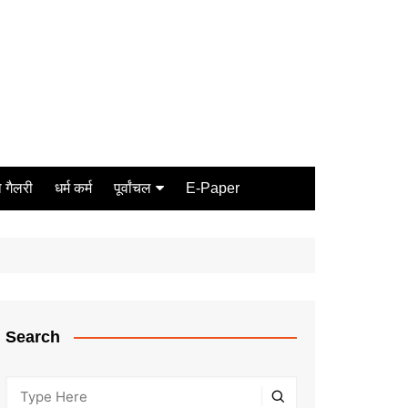
 गैलरी
धर्म कर्म
पूर्वांचल
E-Paper
Varanasi
जौनपुर
गोरखपुर
ग़ाज़ीपुर
Search
मीरजापुर